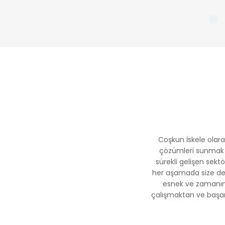
Coşkun İskele olarak
çözümleri sunmak içi
sürekli gelişen sekt
her aşamada size des
esnek ve zamanınd
çalışmaktan ve başarıl