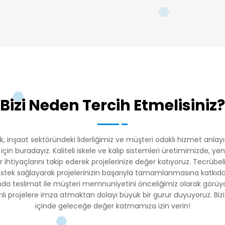
Bizi Neden Tercih Etmelisiniz?
, inşaat sektöründeki liderliğimiz ve müşteri odaklı hizmet anlayış
n buradayız. Kaliteli iskele ve kalıp sistemleri üretimimizde, yenil
ör ihtiyaçlarını takip ederek projelerinize değer katıyoruz. Tecrübe
tek sağlayarak projelerinizin başarıyla tamamlanmasına katkıda 
a teslimat ile müşteri memnuniyetini önceliğimiz olarak görüyoruz
ı projelere imza atmaktan dolayı büyük bir gurur duyuyoruz. Bizi t
içinde geleceğe değer katmamıza izin verin!