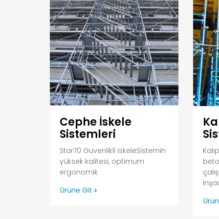
Cephe İskele
Kal
Sistemleri
Si
Star70 Güvenlikli iskeleSistemin
Kalıp
yüksek kalitesi, optimum
beto
ergonomik
çalı
İnşaa
Ürüne Git
Ürün