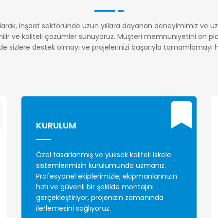
larak, inşaat sektöründe uzun yıllara dayanan deneyimimiz ve u
nilir ve kaliteli çözümler sunuyoruz. Müşteri memnuniyetini ön pl
zde sizlere destek olmayı ve projelerinizi başarıyla tamamlamayı h
KURULUM
Özel tasarlanmış ve yüksek kaliteli iskele
sistemlerimizin kurulumunda uzmanız.
Profesyonel ekiplerimizle, ekipmanlarınızın
hızlı ve güvenli bir şekilde montajını
gerçekleştiriyor, projenizin zamanında
ilerlemesini sağlıyoruz.