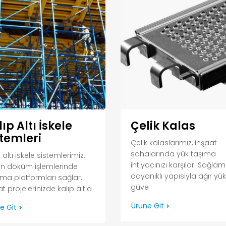
ıp Altı İskele
Çelik Kalas
stemleri
Çelik kalaslarımız, inşaat
sahalarında yük taşıma
 altı iskele sistemlerimiz,
ihtiyacınızı karşılar. Sağla
n döküm işlemlerinde
dayanıklı yapısıyla ağır yük
şma platformları sağlar.
güve
t projelerinizde kalıp altla
Ürüne Git
e Git