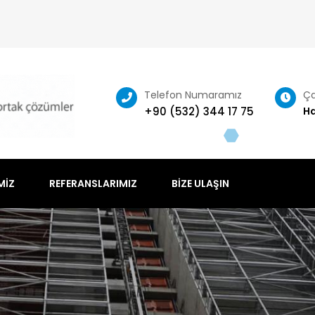
Telefon Numaramız
Ça
+90 (532) 344 17 75
Ha
MIZ
REFERANSLARIMIZ
BIZE ULAŞIN