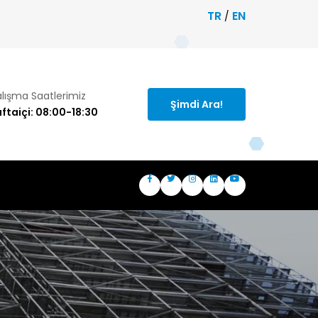
TR
EN
/
lışma Saatlerimiz
Şimdi Ara!
ftaiçi: 08:00-18:30